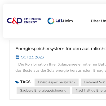
Heim
Über Un
Energiespeichersystem für den australisch
OCT 23, 2023
Die Kombination Ihrer Solarpaneele mit einer Batter
das Beste aus der Solarenergie herausholen. Energie
für später am Tag, wenn Strom teurer ist und die S
TAGS :
Energiespeichersystem
Lieferant Von
beeinflussen als die reine Installation von Solaranl
erschwinglicher sind als je zuvor. Die vier wichtigs
Saubere Energiespeicherung
Nachhaltige Energ
für Solarstrom sinken, während die Strompreise stei
6–8 Cent an Ihren Stromversorger zu verkaufen. Sie