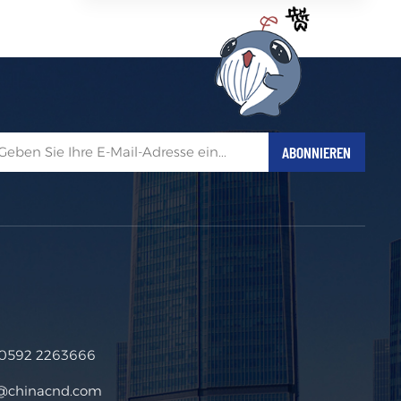
 0592 2263666
s@chinacnd.com