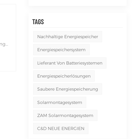
Tiếng Việt
TAGS
Filipino
m
r
українська
Nachhaltige Energiespeicher
ung
Energiespeichersystem
m
Lieferant Von Batteriesystemen
Energiespeicherlösungen
en
Saubere Energiespeicherung
Solarmontagesystem
ZAM Solarmontagesystem
C&D NEUE ENERGIEN