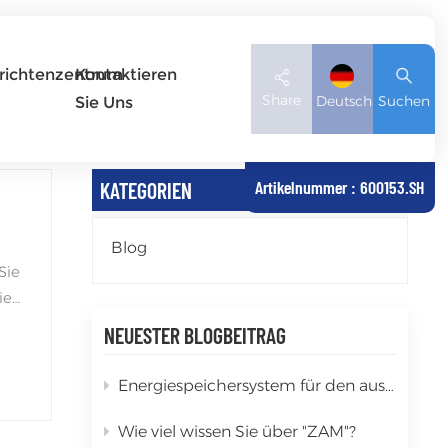
richtenzentrum
Kontaktieren
Share
Deutsch
Suchen
Sie Uns
Artikelnummer : 600153.SH
KATEGORIEN
English
Blog
Deutsch
Sie
español
ie
NEUESTER BLOGBEITRAG
日本語
gen
Energiespeichersystem für den australischen Markt
العربية
für
z
简体中文
Wie viel wissen Sie über "ZAM"?