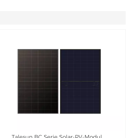
Tiếng Việt
Filipino
українська
Talesun BC Serie Solar-PV-Modul