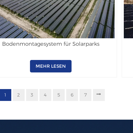
Bodenmontagesystem für Solarparks
MEHR LESEN
1
2
3
4
5
6
7