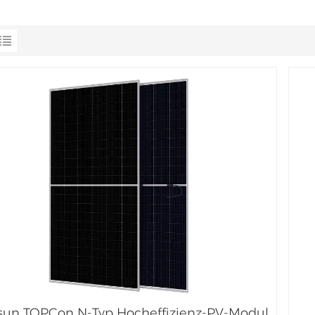
sun TOPCon N-Typ Hocheffizienz-PV-Modul