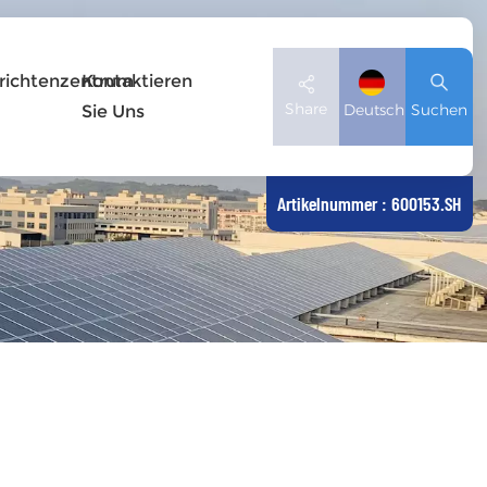
richtenzentrum
Kontaktieren
Share
Deutsch
Suchen
Sie Uns
Artikelnummer : 600153.SH
English
Deutsch
español
日本語
العربية
简体中文