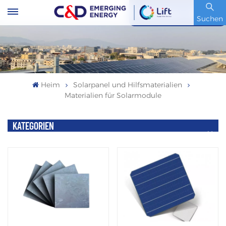
Artikelnummer : 600153.SH
Suchen
Heim
Solarpanel und Hilfsmaterialien
Materialien für Solarmodule
KATEGORIEN