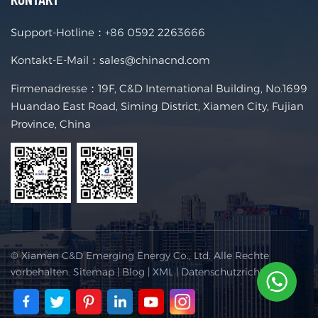
Support-Hotline：
+86 0592 2263666
Kontakt-E-Mail：
sales@chinacnd.com
Firmenadresse：19F, C&D International Building, No.1699
Huandao East Road, Siming District, Xiamen City, Fujian
Province, China
© Xiamen C&D Emerging Energy Co., Ltd. Alle Rechte
vorbehalten.
Sitemap
|
Blog
|
XML
|
Datenschutzrichtlinie