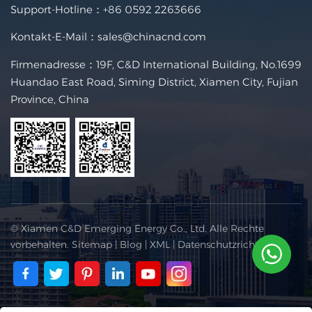
Support-Hotline：
+86 0592 2263666
Kontakt-E-Mail：
sales@chinacnd.com
Firmenadresse：19F, C&D International Building, No.1699
Huandao East Road, Siming District, Xiamen City, Fujian
Province, China
© Xiamen C&D Emerging Energy Co., Ltd. Alle Rechte
vorbehalten.
Sitemap
|
Blog
|
XML
|
Datenschutzrichtlinie