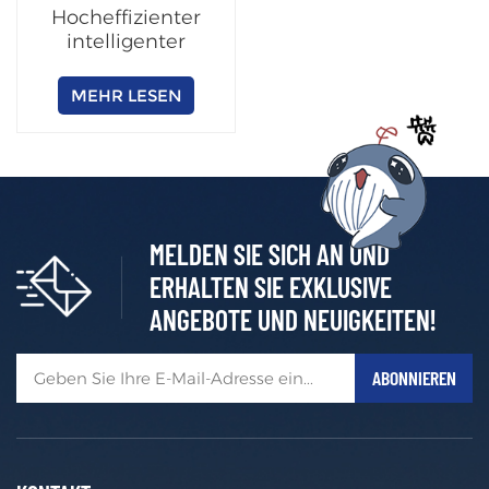
Hocheffizienter
intelligenter
Lade-/Wechselschrank
(anpassbar)
MEHR LESEN
MELDEN SIE SICH AN UND
ERHALTEN SIE EXKLUSIVE
ANGEBOTE UND NEUIGKEITEN!