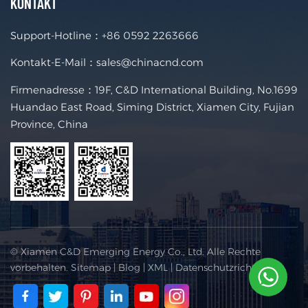
KONTAKT
Support-Hotline：
+86 0592 2263666
Kontakt-E-Mail：
sales@chinacnd.com
Firmenadresse：19F, C&D International Building, No.1699
Huandao East Road, Siming District, Xiamen City, Fujian
Province, China
© Xiamen C&D Emerging Energy Co., Ltd. Alle Rechte
vorbehalten.
Sitemap
|
Blog
|
XML
|
Datenschutzrichtlinie