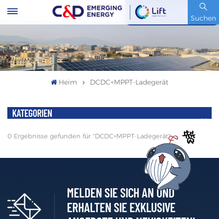
Artikelnummer : 600153.SH
Suchen
Heim
DCDC+MPPT-Ladegerät
KATEGORIEN
0 Ergebnisse gefunden für "DCDC+MPPT-Ladegerät"
MELDEN SIE SICH AN UND
ERHALTEN SIE EXKLUSIVE