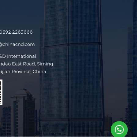
 0592 2263666
s@chinacnd.com
D International
ndao East Road, Siming
Fujian Province, China