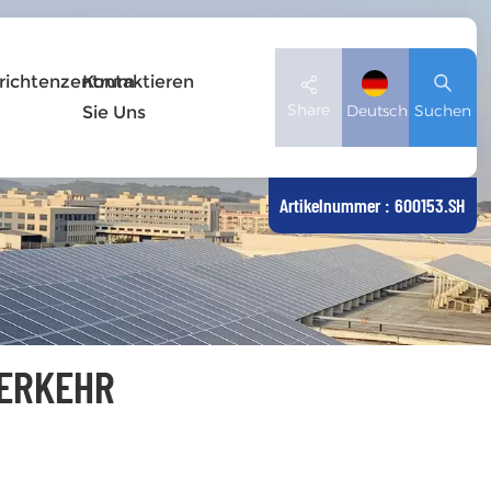
richtenzentrum
Kontaktieren
Share
Deutsch
Suchen
Sie Uns
Artikelnummer : 600153.SH
English
Deutsch
español
VERKEHR
日本語
العربية
简体中文