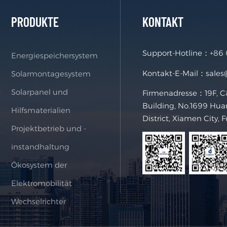
PRODUKTE
KONTAKT
Support-Hotline：
+86
Energiespeichersystem
Kontakt-E-Mail：
sale
Solarmontagesystem
e
Solarpanel und
Firmenadresse：19F, C&
Building, No.1699 Hua
Hilfsmaterialien
District, Xiamen City, 
Projektbetrieb und -
instandhaltung
Ökosystem der
Elektromobilität
Wechselrichter