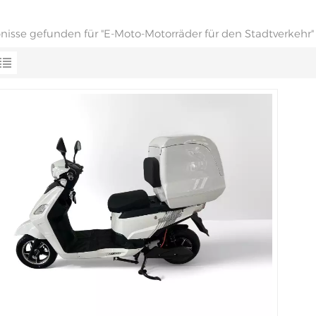
bnisse gefunden für "E-Moto-Motorräder für den Stadtverkehr"