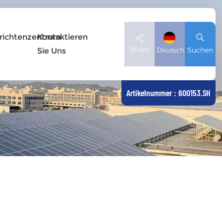
richtenzentrum
Kontaktieren
Share
Deutsch
Suchen
Sie Uns
Artikelnummer : 600153.SH
English
Deutsch
español
日本語
العربية
简体中文