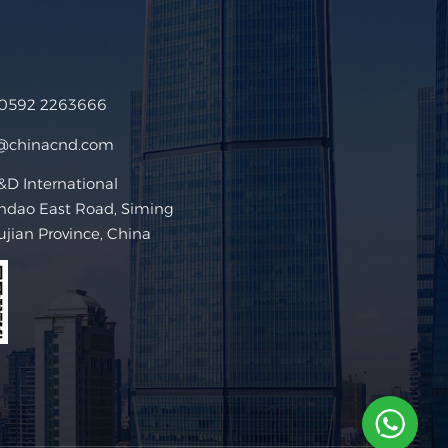
 0592 2263666
s@chinacnd.com
D International
ndao East Road, Siming
Fujian Province, China