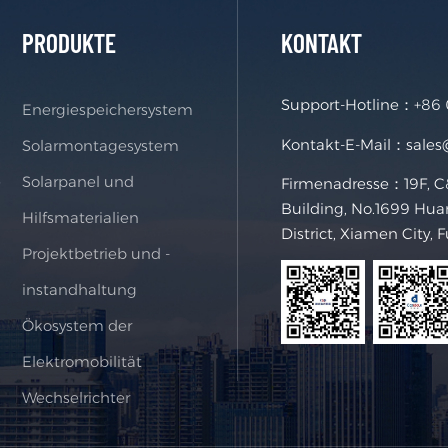
PRODUKTE
KONTAKT
Support-Hotline：
+86
Energiespeichersystem
Kontakt-E-Mail：
sale
Solarmontagesystem
e
Solarpanel und
Firmenadresse：19F, C&
Building, No.1699 Hua
Hilfsmaterialien
District, Xiamen City, 
Projektbetrieb und -
instandhaltung
Ökosystem der
Elektromobilität
Wechselrichter