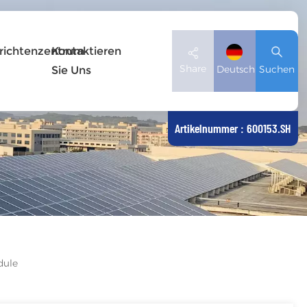
richtenzentrum
Kontaktieren
Share
Deutsch
Suchen
Sie Uns
Artikelnummer : 600153.SH
English
Deutsch
español
日本語
dule
العربية
简体中文