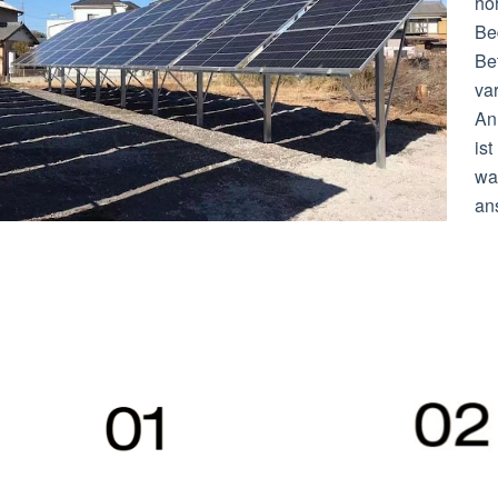
ho
Be
Be
va
An
is
war
ans