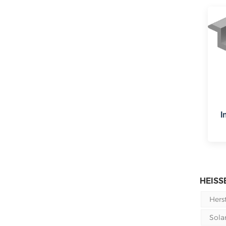
I
HEISSE
Hers
Sola