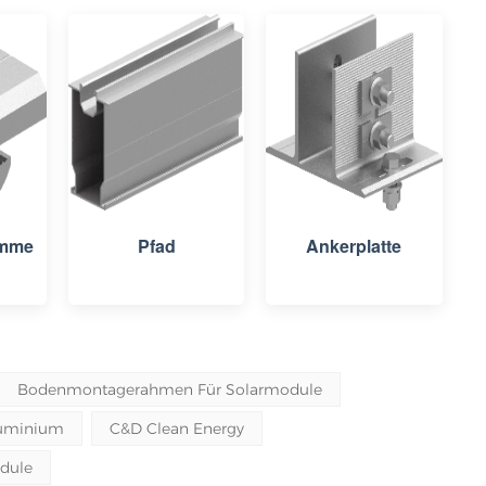
emme
Pfad
Ankerplatte
Bodenmontagerahmen Für Solarmodule
luminium
C&D Clean Energy
dule