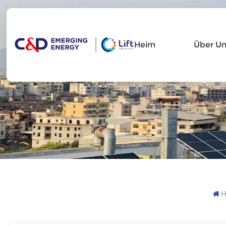
Heim
Über Un
H