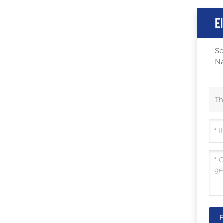
E
So
Na
T