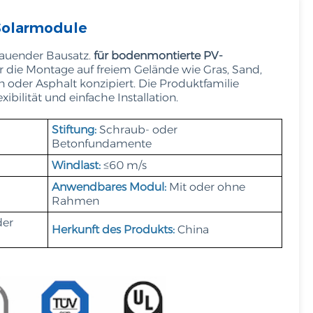
Tiếng Việt
Solarmodule
Filipino
bauender Bausatz.
für bodenmontierte PV-
r die Montage auf freiem Gelände wie Gras, Sand,
українська
n oder Asphalt konzipiert. Die Produktfamilie
xibilität und einfache Installation.
Stiftung:
Schraub- oder
Betonfundamente
Windlast:
≤60 m/s
Anwendbares Modul:
Mit oder ohne
Rahmen
der
Herkunft des Produkts:
China