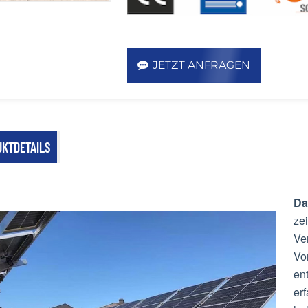
JETZT ANFRAGEN
KTDETAILS
Da
ze
Ve
Vor
ent
er