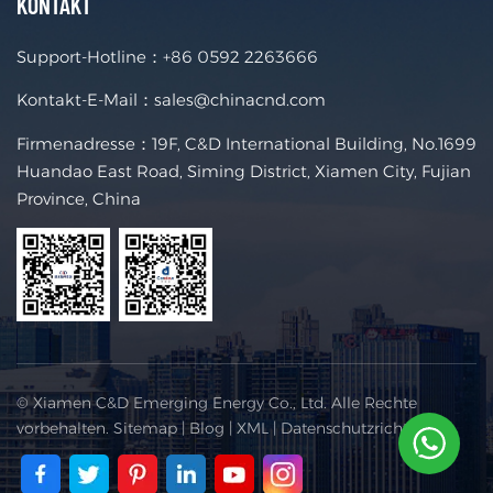
KONTAKT
Support-Hotline：
+86 0592 2263666
Kontakt-E-Mail：
sales@chinacnd.com
Firmenadresse：19F, C&D International Building, No.1699
Huandao East Road, Siming District, Xiamen City, Fujian
Province, China
© Xiamen C&D Emerging Energy Co., Ltd. Alle Rechte
vorbehalten.
Sitemap
|
Blog
|
XML
|
Datenschutzrichtlinie