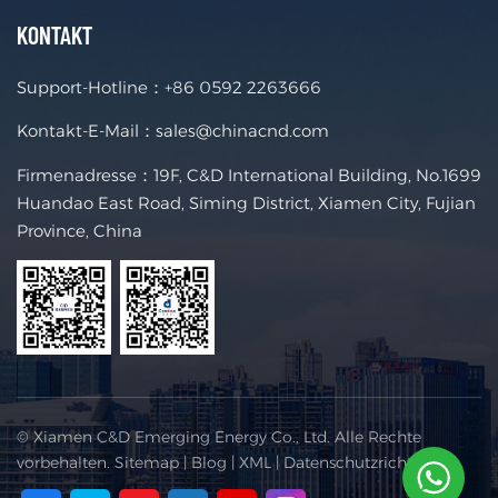
KONTAKT
Support-Hotline：
+86 0592 2263666
Kontakt-E-Mail：
sales@chinacnd.com
Firmenadresse：19F, C&D International Building, No.1699
Huandao East Road, Siming District, Xiamen City, Fujian
Province, China
© Xiamen C&D Emerging Energy Co., Ltd. Alle Rechte
vorbehalten.
Sitemap
|
Blog
|
XML
|
Datenschutzrichtlinie