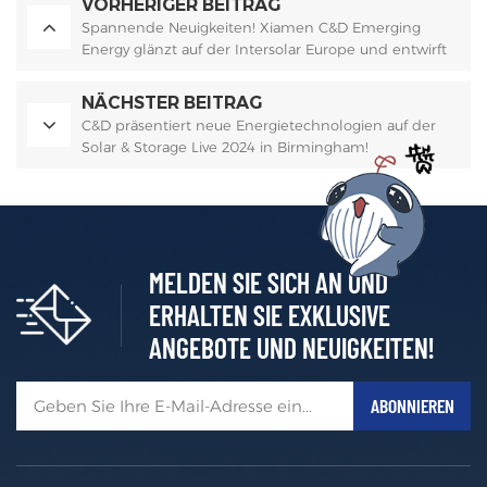
VORHERIGER BEITRAG
Spannende Neuigkeiten! Xiamen C&D Emerging
Energy glänzt auf der Intersolar Europe und entwirft
einen Fahrplan für eine klimaneutrale Zukunft.
NÄCHSTER BEITRAG
C&D präsentiert neue Energietechnologien auf der
Solar & Storage Live 2024 in Birmingham!
MELDEN SIE SICH AN UND
ERHALTEN SIE EXKLUSIVE
ANGEBOTE UND NEUIGKEITEN!