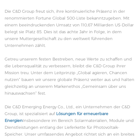
Die C&D Group freut sich, ihre kontinuierliche Präsenz in der
renommierten Fortune Global 500-Liste bekanntzugeben. Mit
einem beeindruckenden Umsatz von 110,67 Milliarden US-Dollar
belegt sie Platz 85. Dies ist das achte Jahr in Folge, in dem
unsere Muttergesellschaft zu den weltweit führenden
Unternehmen zählt.
Getreu unserem festen Bestreben, neue Werte zu schaffen und
die Lebensqualität zu verbessern, bleibt die C&D Group ihrer
Mission treu. Unter dem Leitprinzip „Global agieren, Chancen
nutzen“ bauen wir unsere globale Präsenz weiter aus und halten
gleichzeitig an unserem Markenethos „Gemeinsam über uns
hinauswachsen“ fest.
Die C&D Emerging Energy Co., Ltd., ein Unternehmen der C&D
Group, ist spezialisiert auf
Lösungen für erneuerbare
Energien
Insbesondere im Bereich Solarmaterialien, Module und
Dienstleistungen entlang der Lieferkette für Photovoltaik-
Speicher. Unser umfassendes Angebot richtet sich an ein breites