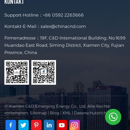
KONTAKT
Support-Hotline：
+86 0592 2263666
Kontakt-E-Mail：
sales@chinacnd.com
Firmenadresse：19F, C&D International Building, No.1699
Huandao East Road, Siming District, Xiamen City, Fujian
Province, China
© Xiamen C&D Emerging Energy Co., Ltd. Alle Rechte
vorbehalten.
Sitemap
|
Blog
|
XML
|
Datenschutzrichtlinie