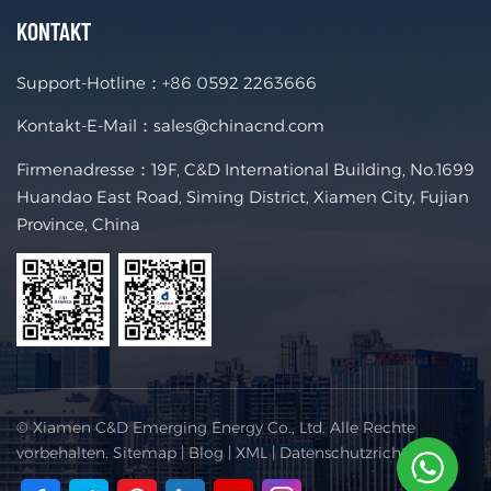
KONTAKT
Support-Hotline：
+86 0592 2263666
Kontakt-E-Mail：
sales@chinacnd.com
Firmenadresse：19F, C&D International Building, No.1699
Huandao East Road, Siming District, Xiamen City, Fujian
Province, China
© Xiamen C&D Emerging Energy Co., Ltd. Alle Rechte
vorbehalten.
Sitemap
|
Blog
|
XML
|
Datenschutzrichtlinie