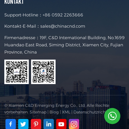
KONTAKT
Support-Hotline：
+86 0592 2263666
Kontakt-E-Mail：
sales@chinacnd.com
Firmenadresse：19F, C&D International Building, No.1699
Huandao East Road, Siming District, Xiamen City, Fujian
Province, China
© Xiamen C&D Emerging Energy Co., Ltd. Alle Rechte
vorbehalten.
Sitemap
|
Blog
|
XML
|
Datenschutzrichtlinie