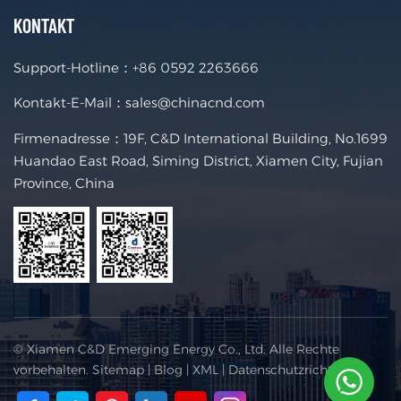
KONTAKT
Support-Hotline：
+86 0592 2263666
Kontakt-E-Mail：
sales@chinacnd.com
Firmenadresse：19F, C&D International Building, No.1699
Huandao East Road, Siming District, Xiamen City, Fujian
Province, China
© Xiamen C&D Emerging Energy Co., Ltd. Alle Rechte
vorbehalten.
Sitemap
|
Blog
|
XML
|
Datenschutzrichtlinie