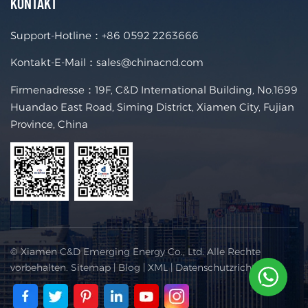
KONTAKT
Support-Hotline：
+86 0592 2263666
Kontakt-E-Mail：
sales@chinacnd.com
Firmenadresse：19F, C&D International Building, No.1699
Huandao East Road, Siming District, Xiamen City, Fujian
Province, China
© Xiamen C&D Emerging Energy Co., Ltd. Alle Rechte
vorbehalten.
Sitemap
|
Blog
|
XML
|
Datenschutzrichtlinie