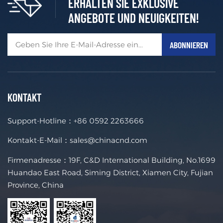
ERHALTEN SIE EXKLUSIVE
ANGEBOTE UND NEUIGKEITEN!
C&D NEUE ENERGIEN bietet vielfältige Optionen für
die Energiespeicherung mit Lithiumbatterien im Woh
nbereich.Machen Sie Ihr Zuhause umweltfreundlicher
MEHR +
mit C&D-Batterien.Schließen Sie einfach Ihre bestehe
nde Photovoltaikanlage an oder installieren Sie eine n
eue mit einem Hybrid-Wechselrichter, um sofort ener
gieunabhängig zu sein.
KONTAKT
Support-Hotline：
+86 0592 2263666
Kontakt-E-Mail：
sales@chinacnd.com
Firmenadresse：19F, C&D International Building, No.1699
Huandao East Road, Siming District, Xiamen City, Fujian
Province, China