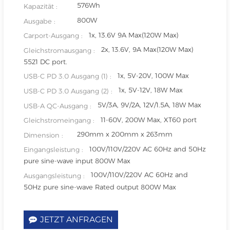
576Wh
Kapazität :
800W
Ausgabe :
1x, 13.6V 9A Max(120W Max)
Carport-Ausgang :
2x, 13.6V, 9A Max(120W Max)
Gleichstromausgang :
5521 DC port.
1x, 5V-20V, 100W Max
USB-C PD 3.0 Ausgang (1) :
1x, 5V-12V, 18W Max
USB-C PD 3.0 Ausgang (2) :
5V/3A, 9V/2A, 12V/1.5A, 18W Max
USB-A QC-Ausgang :
11-60V, 200W Max, XT60 port
Gleichstromeingang :
290mm x 200mm x 263mm
Dimension :
100V/110V/220V AC 60Hz and 50Hz
Eingangsleistung :
pure sine-wave input 800W Max
100V/110V/220V AC 60Hz and
Ausgangsleistung :
50Hz pure sine-wave Rated output 800W Max
JETZT ANFRAGEN